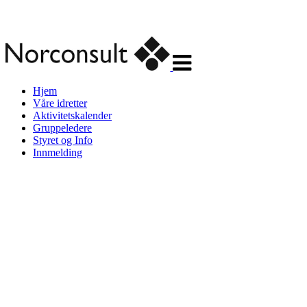
Veksle
navigasjon
Hjem
Våre idretter
Aktivitetskalender
Gruppeledere
Styret og Info
Innmelding