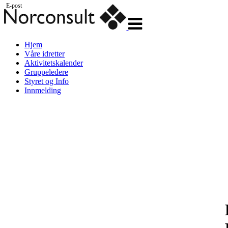
E-post
Veksle
navigasjon
Hjem
Våre idretter
Aktivitetskalender
Gruppeledere
Styret og Info
Innmelding