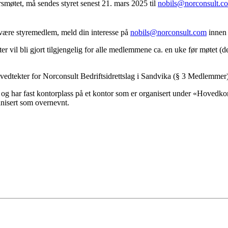
smøtet, må sendes styret senest 21. mars 2025 til
nobils@norconsult.c
 å være styremedlem, meld din interesse på
nobils@norconsult.com
innen 
 vil bli gjort tilgjengelig for alle medlemmene ca. en uke før møtet (det
edtekter for Norconsult Bedriftsidrettslag i Sandvika (§ 3 Medlemmer
tid og har fast kontorplass på et kontor som er organisert under «Hovedk
anisert som overnevnt.