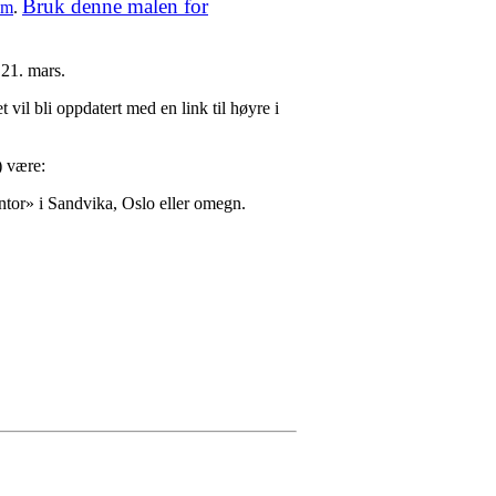
Bruk denne malen for
om
.
21. mars.
 vil bli oppdatert med en link til høyre i
) være:
ontor» i Sandvika, Oslo eller omegn.