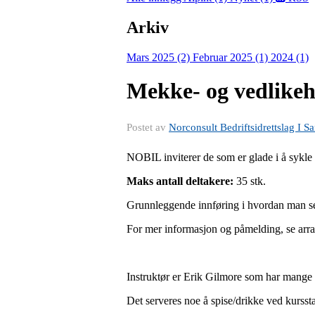
Arkiv
Mars 2025 (2)
Februar 2025 (1)
2024 (1)
Mekke- og vedlikeh
Postet av
Norconsult Bedriftsidrettslag I S
NOBIL inviterer de som er glade i å sykle 
Maks antall deltakere:
35 stk.
Grunnleggende innføring i hvordan man sel
For mer informasjon og påmelding, se arr
Instruktør er Erik Gilmore som har mange 
Det serveres noe å spise/drikke ved kursst