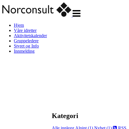
Veksle
navigasjon
Hjem
Våre idretter
Aktivitetskalender
Gruppeledere
Styret og Info
Innmelding
Kategori
Alle innlegg
Alpint (1)
Nyhet (1)
RSS