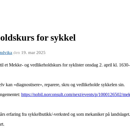
oldskurs for sykkel
andvika
den
19. mar 2025
til et Mekke- og vedlikeholdskurs for syklister onsdag 2. april kl. 1630
v kan «diagnostisere», reparere, skru og vedlikeholde sykkelen sin.
angementet:
https://nobil.norconsult.com/next/events/p/1000126502/mek
års erfaring fra sykkelbutikk/-verksted og som mekaniker på landslaget
art.