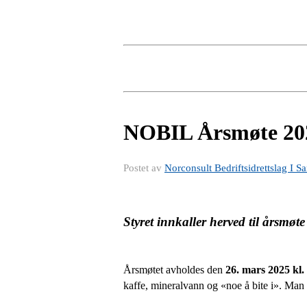
NOBIL Årsmøte 20
Postet av
Norconsult Bedriftsidrettslag I S
Styret innkaller herved til årsmøt
Årsmøtet avholdes den
26. mars 2025 kl.
kaffe, mineralvann og «noe å bite i». Man