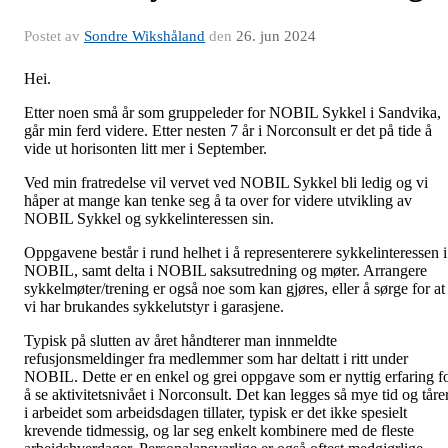
Postet av
Sondre Wikshåland
den
26. jun 2024
Hei.
Etter noen små år som gruppeleder for NOBIL Sykkel i Sandvika,
går min ferd videre. Etter nesten 7 år i Norconsult er det på tide å
vide ut horisonten litt mer i September.
Ved min fratredelse vil vervet ved NOBIL Sykkel bli ledig og vi
håper at mange kan tenke seg å ta over for videre utvikling av
NOBIL Sykkel og sykkelinteressen sin.
Oppgavene består i rund helhet i å representerere sykkelinteressen i
NOBIL, samt delta i NOBIL saksutredning og møter. Arrangere
sykkelmøter/trening er også noe som kan gjøres, eller å sørge for at
vi har brukandes sykkelutstyr i garasjene.
Typisk på slutten av året håndterer man innmeldte
refusjonsmeldinger fra medlemmer som har deltatt i ritt under
NOBIL. Dette er en enkel og grei oppgave som er nyttig erfaring f
å se aktivitetsnivået i Norconsult. Det kan legges så mye tid og tåre
i arbeidet som arbeidsdagen tillater, typisk er det ikke spesielt
krevende tidmessig, og lar seg enkelt kombinere med de fleste