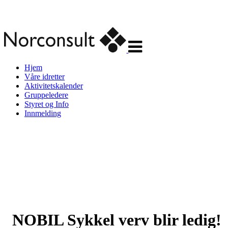
Veksle
navigasjon
Hjem
Våre idretter
Aktivitetskalender
Gruppeledere
Styret og Info
Innmelding
NOBIL Sykkel verv blir ledig!