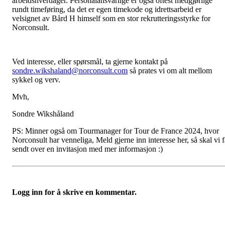
arbeidshverdager. Personalansvarlige er også oftest medgjørlige
rundt timeføring, da det er egen timekode og idrettsarbeid er
velsignet av Bård H himself som en stor rekrutteringsstyrke for
Norconsult.
Ved interesse, eller spørsmål, ta gjerne kontakt på
sondre.wikshaland@norconsult.com
så prates vi om alt mellom
sykkel og verv.
Mvh,
Sondre Wikshåland
PS: Minner også om Tourmanager for Tour de France 2024, hvor
Norconsult har venneliga, Meld gjerne inn interesse her, så skal vi f
sendt over en invitasjon med mer informasjon :)
Logg inn for å skrive en kommentar.