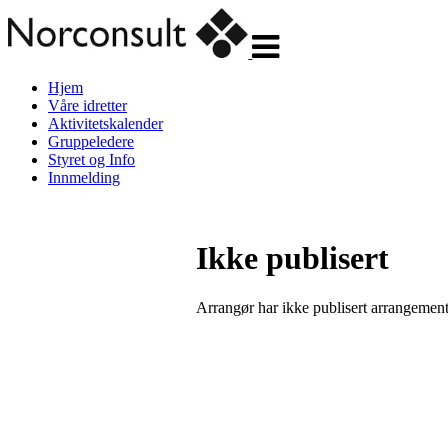
Veksle
navigasjon
Hjem
Våre idretter
Aktivitetskalender
Gruppeledere
Styret og Info
Innmelding
Ikke publisert
Arrangør har ikke publisert arrangemente