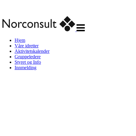
Veksle
navigasjon
Hjem
Våre idretter
Aktivitetskalender
Gruppeledere
Styret og Info
Innmelding