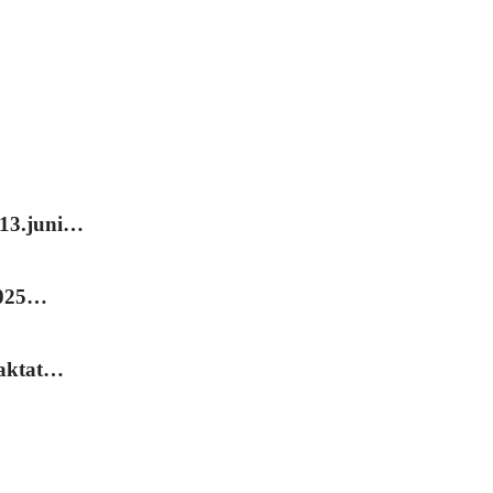
.
 13.juni…
2025…
laktat…