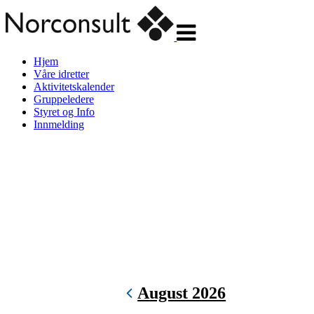
Veksle
navigasjon
Hjem
Våre idretter
Aktivitetskalender
Gruppeledere
Styret og Info
Innmelding
August 2026