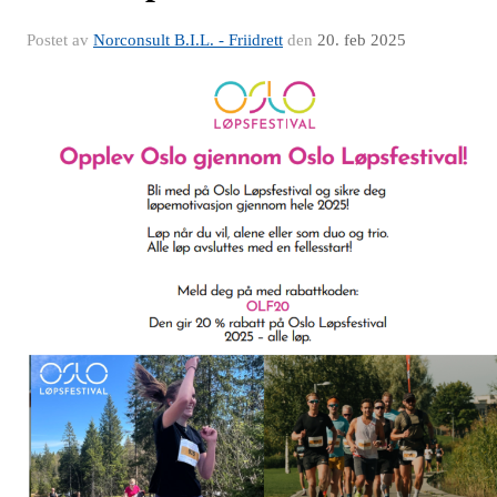
Postet av
Norconsult B.I.L. - Friidrett
den
20. feb 2025