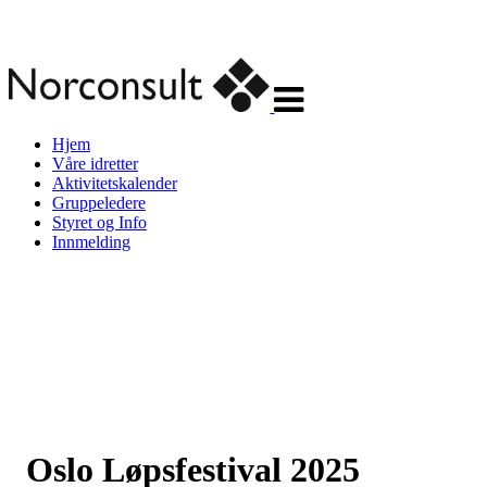
Veksle
navigasjon
Hjem
Våre idretter
Aktivitetskalender
Gruppeledere
Styret og Info
Innmelding
Oslo Løpsfestival 2025