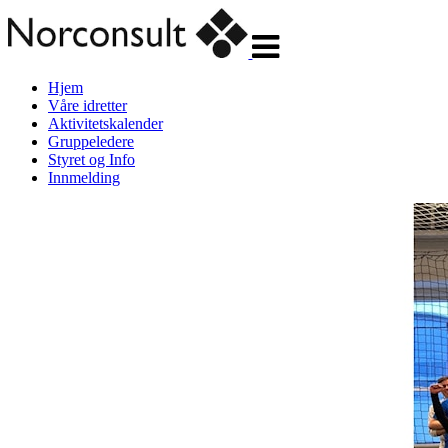
Veksle
navigasjon
Hjem
Våre idretter
Aktivitetskalender
Gruppeledere
Styret og Info
Innmelding