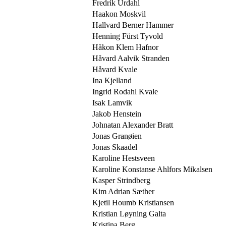
Fredrik Urdahl
Haakon Moskvil
Hallvard Berner Hammer
Henning Fürst Tyvold
Håkon Klem Hafnor
Håvard Aalvik Stranden
Håvard Kvale
Ina Kjelland
Ingrid Rodahl Kvale
Isak Lamvik
Jakob Henstein
Johnatan Alexander Bratt
Jonas Granøien
Jonas Skaadel
Karoline Hestsveen
Karoline Konstanse Ahlfors Mikalsen
Kasper Strindberg
Kim Adrian Sæther
Kjetil Houmb Kristiansen
Kristian Løyning Galta
Kristina Berg