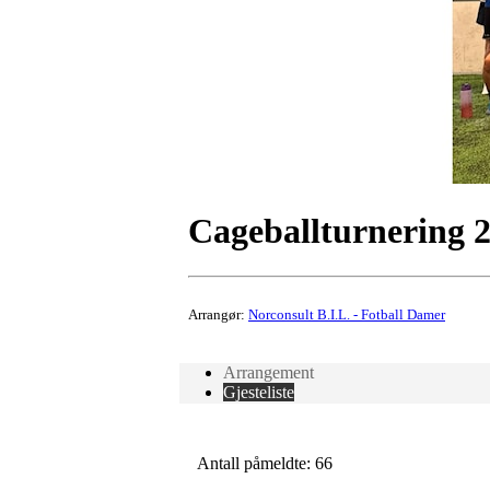
Cageballturnering 
Arrangør:
Norconsult B.I.L. - Fotball Damer
Arrangement
Gjesteliste
Antall påmeldte: 66