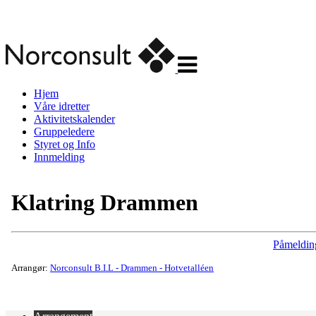
Veksle
navigasjon
Hjem
Våre idretter
Aktivitetskalender
Gruppeledere
Styret og Info
Innmelding
Klatring Drammen
Påmeldin
Arrangør:
Norconsult B.I.L - Drammen - Hotvetalléen