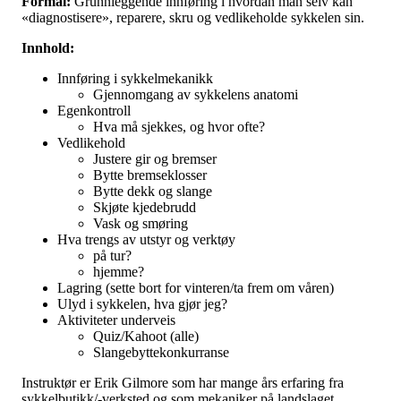
Formål:
Grunnleggende innføring i hvordan man selv kan
«diagnostisere», reparere, skru og vedlikeholde sykkelen sin.
Innhold:
Innføring i sykkelmekanikk
Gjennomgang av sykkelens anatomi
Egenkontroll
Hva må sjekkes, og hvor ofte?
Vedlikehold
Justere gir og bremser
Bytte bremseklosser
Bytte dekk og slange
Skjøte kjedebrudd
Vask og smøring
Hva trengs av utstyr og verktøy
på tur?
hjemme?
Lagring (sette bort for vinteren/ta frem om våren)
Ulyd i sykkelen, hva gjør jeg?
Aktiviteter underveis
Quiz/Kahoot (alle)
Slangebyttekonkurranse
Instruktør er Erik Gilmore som har mange års erfaring fra
sykkelbutikk/-verksted og som mekaniker på landslaget.