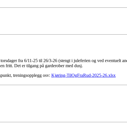
orsdager fra 6/11-25 til 26/3-26 (stengt i juleferien og ved eventuelt an
n fritt. Det er tilgang på garderober med dusj.
idspunkt, treningsopplegg osv:
Kjøring-TilOgFraRud-2025-26.xlsx