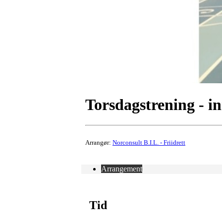
Torsdagstrening - i
Arrangør:
Norconsult B.I.L. - Friidrett
Arrangement
Tid