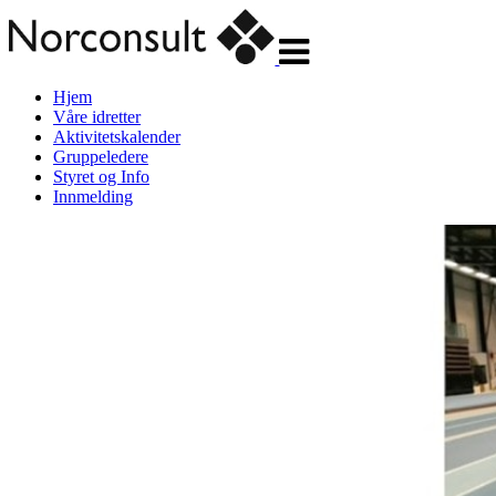
Veksle
navigasjon
Hjem
Våre idretter
Aktivitetskalender
Gruppeledere
Styret og Info
Innmelding