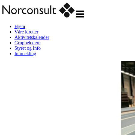
Veksle
navigasjon
Hjem
Våre idretter
Aktivitetskalender
Gruppeledere
Styret og Info
Innmelding