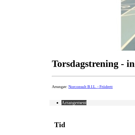
Torsdagstrening - i
Arrangør:
Norconsult B.I.L. - Friidrett
Arrangement
Tid