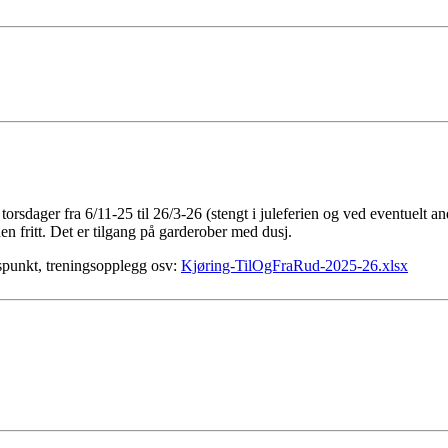
orsdager fra 6/11-25 til 26/3-26 (stengt i juleferien og ved eventuelt an
n fritt. Det er tilgang på garderober med dusj.
idspunkt, treningsopplegg osv:
Kjøring-TilOgFraRud-2025-26.xlsx