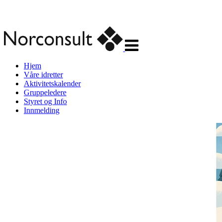
Veksle
navigasjon
Hjem
Våre idretter
Aktivitetskalender
Gruppeledere
Styret og Info
Innmelding