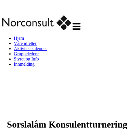
Veksle
navigasjon
Hjem
Våre idretter
Aktivitetskalender
Gruppeledere
Styret og Info
Innmelding
Sorslalåm Konsulentturnering