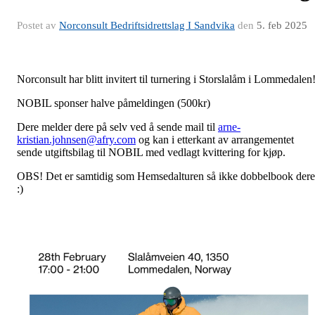
Postet av
Norconsult Bedriftsidrettslag I Sandvika
den
5. feb 2025
Norconsult har blitt invitert til turnering i Storslalåm i Lommedalen
NOBIL sponser halve påmeldingen (500kr)
Dere melder dere på selv ved å sende mail til
arne-
kristian.johnsen@afry.com
og kan i etterkant av arrangementet
sende utgiftsbilag til NOBIL med vedlagt kvittering for kjøp.
OBS! Det er samtidig som Hemsedalturen så ikke dobbelbook dere
:)