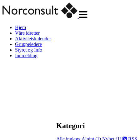
Veksle
navigasjon
Hjem
Våre idretter
Aktivitetskalender
Gruppeledere
Styret og Info
Innmelding
Kategori
Alle innlegg
Alpint (1)
Nyhet (1)
RSS