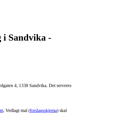
g i Sandvika -
dgaten 4, 1338 Sandvika. Det serveres
om
. Vedlagt mal (
forslagsskjema
) skal