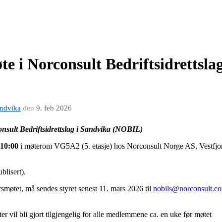
te i Norconsult Bedriftsidrettsla
andvika
den
9. feb 2026
consult Bedriftsidrettslag i Sandvika (NOBIL)
 10:00
i møterom VG5A2 (5. etasje) hos Norconsult Norge AS, Vestfjor
blisert).
smøtet, må sendes styret senest 11. mars 2026 til
nobils@norconsult.c
er vil bli gjort tilgjengelig for alle medlemmene ca. en uke før møtet