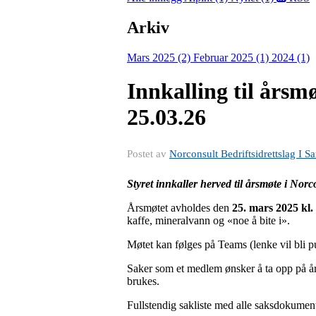
Arkiv
Mars 2025 (2)
Februar 2025 (1)
2024 (1)
Innkalling til årsmø
25.03.26
Postet av
Norconsult Bedriftsidrettslag I S
Styret innkaller herved til årsmøte i Nor
Årsmøtet avholdes den
25. mars 2025 kl.
kaffe, mineralvann og «noe å bite i».
Møtet kan følges på Teams (lenke vil bli pu
Saker som et medlem ønsker å ta opp på år
brukes.
Fullstendig sakliste med alle saksdokument